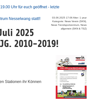
9.00 Uhr für euch geöffnet - letzte
03.06.2025 17:06 Alter: 1 year
trum Nesselwang statt!!
Kategorie: News Verein (SKN),
News Trendsportzentrum, News
uli 2025
allgemein (SKN & TSZ)
 JG. 2010-2019!
hen Stationen ihr Können